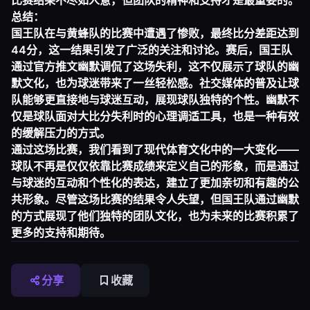
总结：
国王队在与黄蜂队的比赛中遭遇了惨败，最终比分差距达到
44分，这一结果引发了广泛的关注和讨论。赛后，国王队
通过官方推文幽默调侃了这场失利，这不仅展示了球队的幽
默文化，也为球迷带来了一丝轻松感。社交媒体的普及让球
队能够更直接地与球迷互动，展现球队独特的个性。幽默不
仅是球队面对大比分失利时的心理调适工具，也是一种有效
的缓解压力的方式。
通过这场比赛，我们看到了现代体育文化中的一大变化——
球队不再是仅仅依靠比赛成绩来定义自己的形象，而是通过
与球迷的互动和个性化的表达，建立了更加亲切和有趣的公
共形象。尽管这场比赛的结果令人失望，但国王队通过幽默
的方式展现了他们独特的团队文化，也为未来的比赛积累了
更多的支持和期待。
分享
收藏